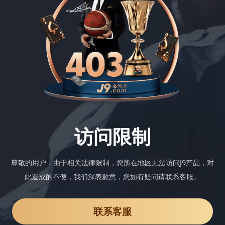
访问限制
尊敬的用户，由于相关法律限制，您所在地区无法访问J9产品，对
此造成的不便，我们深表歉意，您如有疑问请联系客服。
联系客服