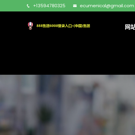
+13594780325
ecumenical@gmail.com
网