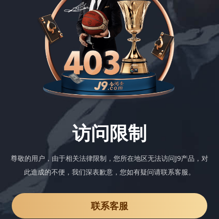
访问限制
尊敬的用户，由于相关法律限制，您所在地区无法访问J9产品，对
此造成的不便，我们深表歉意，您如有疑问请联系客服。
联系客服