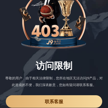
访问限制
尊敬的用户，由于相关法律限制，您所在地区无法访问J9产品，对
此造成的不便，我们深表歉意，您如有疑问请联系客服。
联系客服